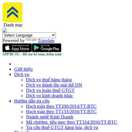
Danh mục
Powered by
Translate
APP BCTC - Hỗ trợ kế toán, kiểm toán
Giới thiệu
Dịch vụ
Dịch vụ thuế hàng tháng
Dịch vụ thành lập giải thể DN
Dịch vụ hoàn thuế GTGT
Dịch vụ kinh doanh khác
Hướng dẫn tra cứu
Hạch toán theo TT200/2014/TT-BTC
Hạch toán theo TT133/2016/TT-BTC
Ngành nghề Kinh Doanh
Mã chương, tiểu mục theo TT324/2016/TT-BTC
Tra cứu thuế GTGT hàng hóa, dịch vụ