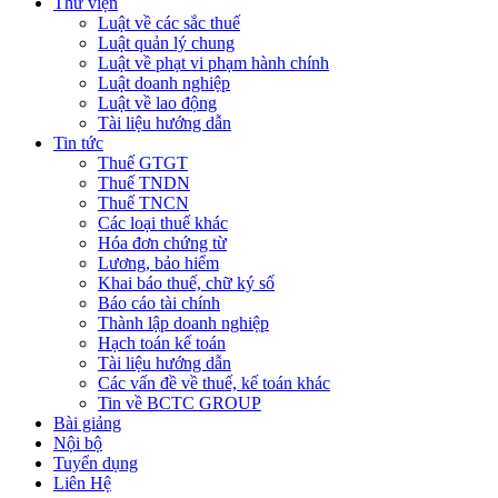
Thư viện
Luật về các sắc thuế
Luật quản lý chung
Luật về phạt vi phạm hành chính
Luật doanh nghiệp
Luật về lao động
Tài liệu hướng dẫn
Tin tức
Thuế GTGT
Thuế TNDN
Thuế TNCN
Các loại thuế khác
Hóa đơn chứng từ
Lương, bảo hiểm
Khai báo thuế, chữ ký số
Báo cáo tài chính
Thành lập doanh nghiệp
Hạch toán kế toán
Tài liệu hướng dẫn
Các vấn đề về thuế, kế toán khác
Tin về BCTC GROUP
Bài giảng
Nội bộ
Tuyển dụng
Liên Hệ